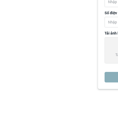
Số điện
Tải ảnh 
T