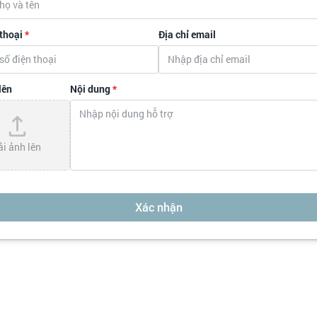
 thoại
*
Địa chỉ email
lên
Nội dung
*
ải ảnh lên
Xác nhận