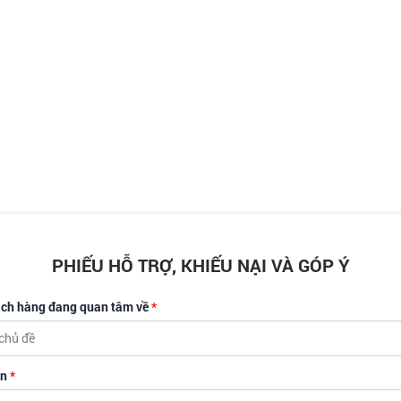
PHIẾU HỖ TRỢ, KHIẾU NẠI VÀ GÓP Ý
ch hàng đang quan tâm về
*
chủ đề
ên
*